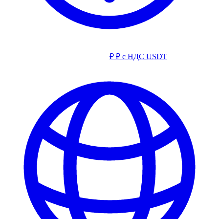
₽
₽ с НДС
USDT