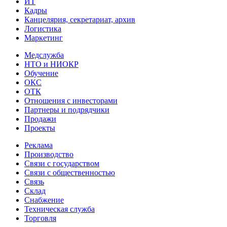
ИТ
Кадры
Канцелярия, секретариат, архив
Логистика
Маркетинг
Медслужба
НТО и НИОКР
Обучение
ОКС
ОТК
Отношения с инвесторами
Партнеры и подрядчики
Продажи
Проекты
Реклама
Производство
Связи с государством
Связи с общественностью
Связь
Склад
Снабжение
Техническая служба
Торговля